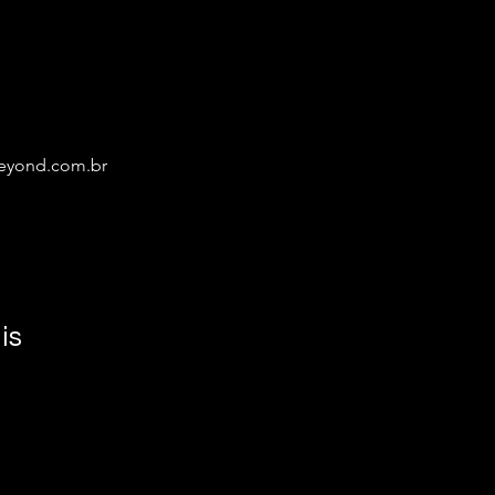
eyond.com.br
is