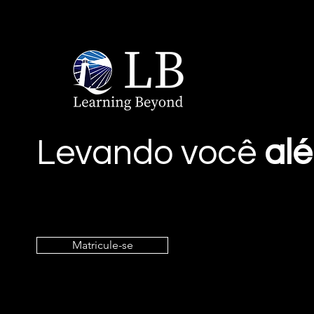
Levando você
al
Matricule-se