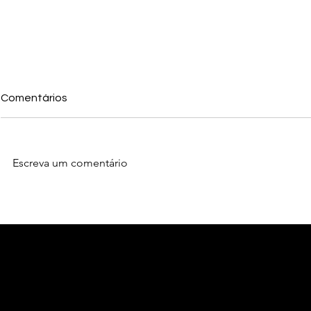
Comentários
Escreva um comentário
Como Superar a Vergonha
Como Levar
de Errar: O Maior Obstáculo
em 3 Passo
no Aprendizado de Inglês