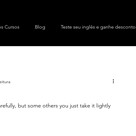
s Cursos
Blog
Teste seu inglês e ganhe desconto
eitura
efully, but some others you just take it lightly