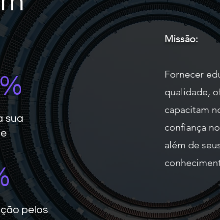
ém
Missão:
Fornecer edu
%
qualidade, o
capacitam no
a sua
confiança no
de
além de seus
conheciment
%
ação pelos