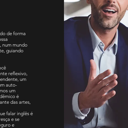
ado de forma
ossa
a, num mundo
te, guiando
ocê
te reflexivo,
pendente, um
um auto-
emos um
adêmico é
nte das artes,
e falar inglês é
esça e se
eguro e