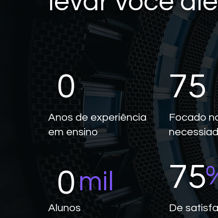
levar você al
0
75
Anos de experiência
Focado n
em ensino
necessia
75
0
mil
Alunos
De satisf