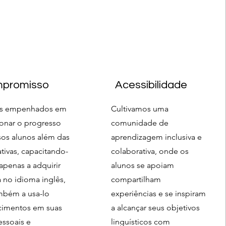
promisso
Acessibilidade
s empenhados em
Cultivamos uma
onar o progresso
comunidade de
sos alunos além das
aprendizagem inclusiva e
tivas, capacitando-
colaborativa, onde os
apenas a adquirir
alunos se apoiam
a no idioma inglês,
compartilham
mbém a usa-lo
experiências e se inspiram
imentos em suas
a alcançar seus objetivos
essoais e
linguísticos com