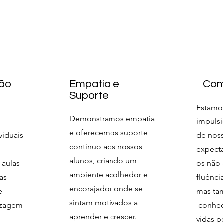
ção
Empatia e
Com
Suporte
Estamo
Demonstramos empatia
impulsi
e oferecemos suporte
viduais
de nos
contínuo aos nossos
expecta
alunos, criando um
 aulas
os não 
ambiente acolhedor e
as
fluênci
encorajador onde se
e
mas ta
sintam motivados a
dizagem
conhec
aprender e crescer.
vidas p