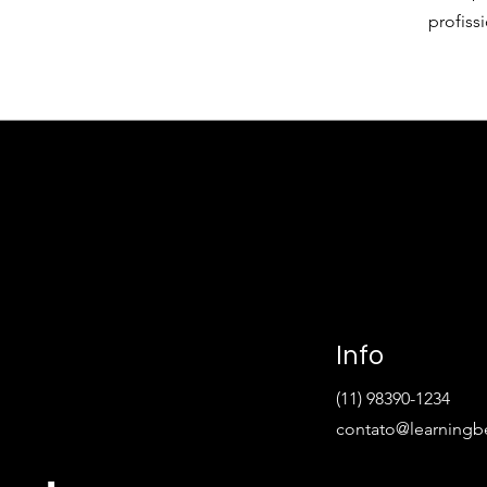
profiss
Info
(11) 98390-1234
contato@learningb