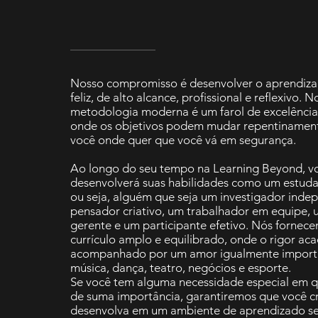
Nosso compromisso é desenvolver o aprendiz
feliz, de alto alcance, profissional e reflexivo. N
metodologia moderna é um farol de excelênci
onde os objetivos podem mudar repentinamen
você onde quer que você vá em segurança.
Ao longo do seu tempo na Learning Beyond, v
desenvolverá suas habilidades como um estudan
ou seja, alguém que seja um investigador inde
pensador criativo, um trabalhador em equipe, 
gerente e um participante efetivo. Nós fornec
currículo amplo e equilibrado, onde o rigor ac
acompanhado por um amor igualmente importa
música, dança, teatro, negócios e esporte.
Se você tem alguma necessidade especial em qu
de suma importância, garantiremos que você cr
desenvolva em um ambiente de aprendizado s