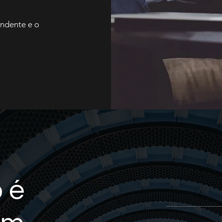
ndente e o
 é