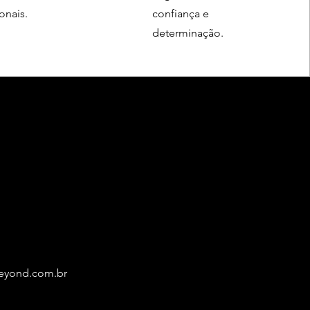
ionais.
confiança e
determinação.
eyond.com.br