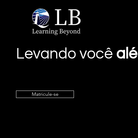
Levando você
al
Matricule-se