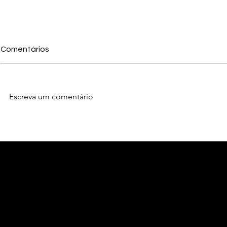
Comentários
Escreva um comentário
Como Superar a Vergonha
Como Levar
de Errar: O Maior Obstáculo
em 3 Passo
no Aprendizado de Inglês