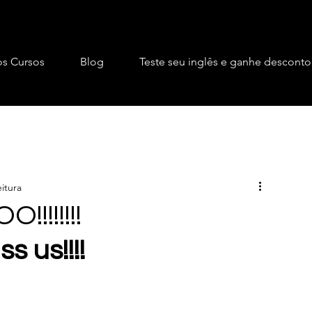
s Cursos
Blog
Teste seu inglês e ganhe desconto
eitura
!!!!!!
s us!!!! 