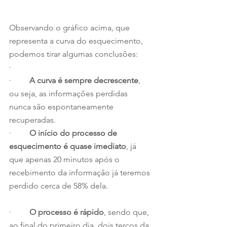
Observando o gráfico acima, que 
representa a curva do esquecimento, 
podemos tirar algumas conclusões:
·                 
·         
A curva é sempre decrescente
, 
ou seja, as informações perdidas 
nunca são espontaneamente 
recuperadas.
·         
O início do processo de 
esquecimento é quase imediato
, já 
que apenas 20 minutos após o 
recebimento da informação já teremos 
perdido cerca de 58% dela.
·         
O processo é rápido
, sendo que, 
ao final do primeiro dia, dois terços da 