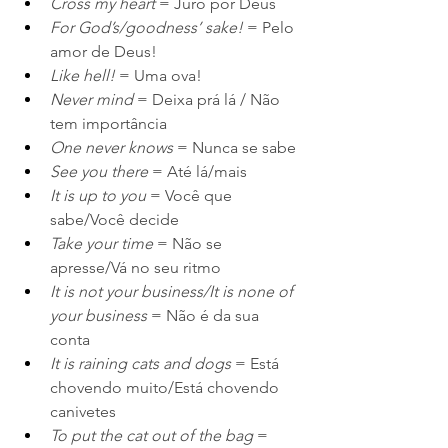
Cross my heart
 = Juro por Deus
For God’s/goodness’ sake!
 = Pelo 
amor de Deus!
Like hell!
 = Uma ova!
Never mind 
= Deixa prá lá / Não 
tem importância
One never knows
 = Nunca se sabe
See you there
 = Até lá/mais
It is up to you
 = Você que 
sabe/Você decide
Take your time
 = Não se 
apresse/Vá no seu ritmo
It is not your business/It is none of 
your business
 = Não é da sua 
conta
It is raining cats and dogs
 = Está 
chovendo muito/Está chovendo 
canivetes
To put the cat out of the bag
 = 