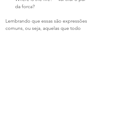
da forca?
Lembrando que essas são expressões 
comuns, ou seja, aquelas que todo 
nativo vai entender quando você usar e 
que vai deixar o seu inglês sofisticado.
Ver tudo
Posts recentes