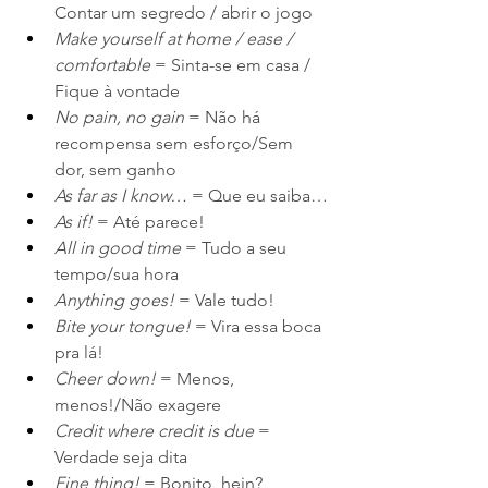
Contar um segredo / abrir o jogo
Make yourself at home / ease / 
comfortable
 = Sinta-se em casa / 
Fique à vontade
No pain, no gain
 = Não há 
recompensa sem esforço/Sem 
dor, sem ganho
As far as I know…
 = Que eu saiba…
As if! 
= Até parece!
All in good time
 = Tudo a seu 
tempo/sua hora
Anything goes!
 = Vale tudo!
Bite your tongue!
 = Vira essa boca 
pra lá!
Cheer down!
 = Menos, 
menos!/Não exagere
Credit where credit is due
 = 
Verdade seja dita
Fine thing!
 = Bonito, hein?