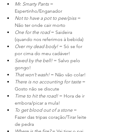
Mr. Smarty Pants 
= 
Espertinho/Enganador
Not to have a pot to pee/piss
 = 
Não ter onde cair morto
One for the road
 = Saideira 
(quando nos referimos à bebida)
Over my dead body!
 = Só se for 
por cima do meu cadáver!
Saved by the bell!
 = Salvo pelo 
gongo!
That won’t wash!
 = Não vão colar!
There is no accounting for taste
 = 
Gosto não se discute
Time to hit the road!
 = Hora de ir 
embora/picar a mula!
To get blood out of a stone
 = 
Fazer das tripas coração/Tirar leite 
de pedra
Where is the fire? 
= Vai tirar o pai 