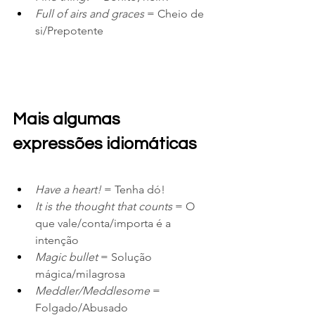
Full of airs and graces
 = Cheio de 
si/Prepotente
Mais algumas 
expressões idiomáticas
Have a heart!
 = Tenha dó!
It is the thought that counts
 = O 
que vale/conta/importa é a 
intenção
Magic bullet
 = Solução 
mágica/milagrosa
Meddler/Meddlesome
 = 
Folgado/Abusado